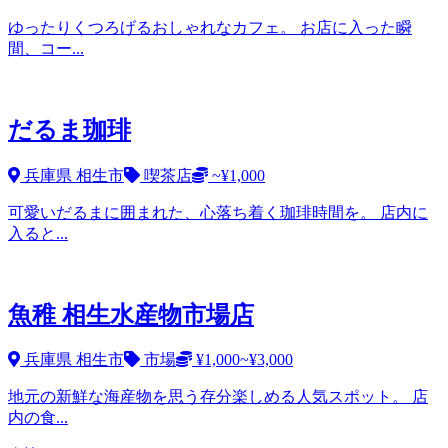
ゆったりくつろげるおしゃれなカフェ。 お店に入った瞬
間、コー...
だるま珈琲
兵庫県 相生市
喫茶店
~¥1,000
可愛いだるまに囲まれた、心落ち着く珈琲時間を。 店内に
入ると...
魚稚 相生水産物市場店
兵庫県 相生市
市場
¥1,000~¥3,000
地元の新鮮な海産物を思う存分楽しめる人気スポット。 店
内の食...