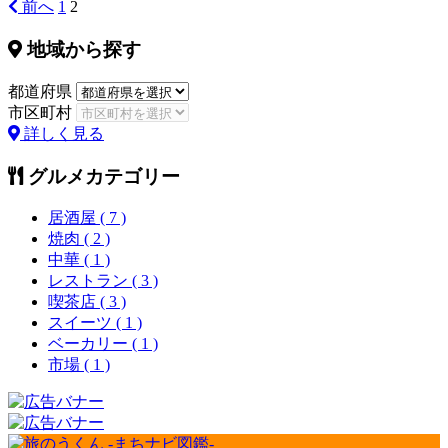
前へ
1
2
投
稿
地域から探す
の
都道府県
ペ
市区町村
詳しく見る
ー
ジ
グルメカテゴリー
送
居酒屋
( 7 )
り
焼肉
( 2 )
中華
( 1 )
レストラン
( 3 )
喫茶店
( 3 )
スイーツ
( 1 )
ベーカリー
( 1 )
市場
( 1 )