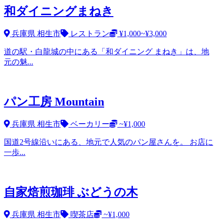
和ダイニングまねき
兵庫県 相生市
レストラン
¥1,000~¥3,000
道の駅・白龍城の中にある「和ダイニング まねき」は、地
元の魅...
パン工房 Mountain
兵庫県 相生市
ベーカリー
~¥1,000
国道2号線沿いにある、地元で人気のパン屋さんを。 お店に
一歩...
自家焙煎珈琲 ぶどうの木
兵庫県 相生市
喫茶店
~¥1,000