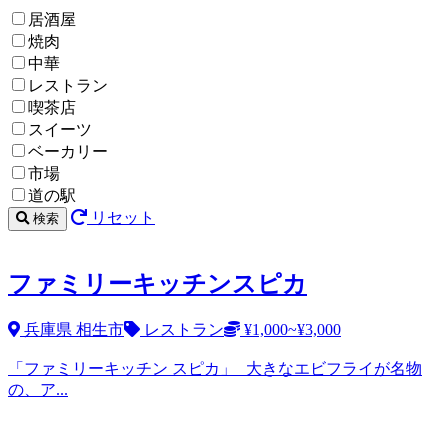
居酒屋
焼肉
中華
レストラン
喫茶店
スイーツ
ベーカリー
市場
道の駅
リセット
検索
ファミリーキッチンスピカ
兵庫県 相生市
レストラン
¥1,000~¥3,000
「ファミリーキッチン スピカ」 大きなエビフライが名物
の、ア...